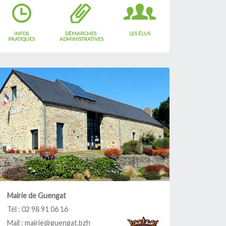
Tout commence en
Finistère
INFOS
DÉMARCHES
LES ÉLUS
Objets trouvés
PRATIQUES
ADMINISTRATIVES
Agriculture
Mairie de Guengat
Tél : 02 98 91 06 16
Mail :
mairie@guengat.bzh