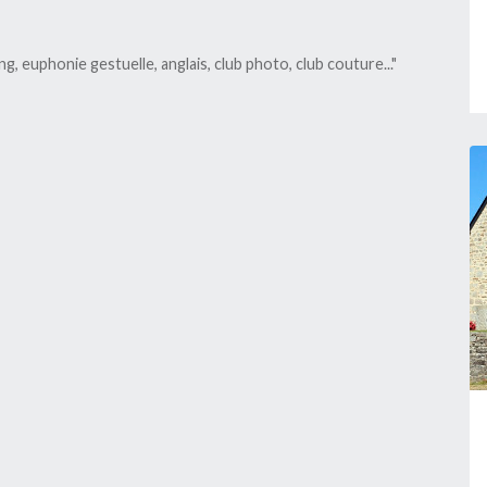
Périmètre délimité des
abords de l'église Saint
Fiacre et du calvaire
g, euphonie gestuelle, anglais, club photo, club couture..."