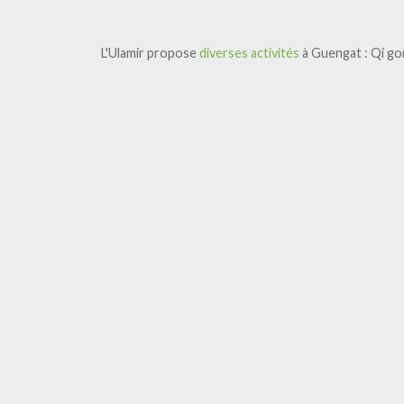
L'Ulamir propose
diverses activités
à Guengat : Qi gon