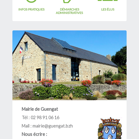
Restaurant scolaire
INFOS PRATIQUES
DÉMARCHES
LES ÉLUS
ADMINISTRATIVES
L'école
Inscriptions
La garderie périscolaire
L'ALSH
L'Ulamir
R.A.M. et Assistantes Maternelles
L'échappée belle
Animation jeunesse
Dispositif argent de poche
Mission
Mairie de Guengat
Tél : 02 98 91 06 16
Mail :
mairie@guengat.bzh
Nous écrire :