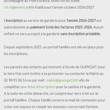
accompagne au Pôle Enfance, situé rue du Stade.
Vie pratique
Médiathèque
Patrimoine
Un règlement
a été établi pour l'année scolaire 2026/2027.
Logements sociaux
Démarches administratives
L'église
Vie paroissiale
Urbanisme et Plan Local Urbanisme
Etat civil
L'
inscription
au service de garderie pour
l'année 2026-2027
est
La Chapelle Sainte Brigitte
Sites officiels pratiques du service
Informations
Documents d'identité
Urbanisme
subordonnée au
paiement total des factures 2025-2026
. Aucun
public
Patrimoine remarquable
Nouvelle application Citykomi
enfant ne sera accepté à la garderie
sans inscription préalable
.
Elections
P.L.U.
Divers
Recensement militaire
Habitat
Boîte à livres
Modifications du PLU
Vie économique
Depuis septembre 2025, un portail familles est mis en place pour
Santé
Dématérialisation des
Social
Révision du PLU
autorisations d'urbanisme
les inscriptions.
Les entreprises
Conciliateur de justice
Tout commence en Finistère
PPRI (Plan de Prévention des
Les artisans
Carte grise
Risques Inondation)
Objets trouvés
Les parents des enfants qui rentrent à l'école de GUENGAT pour
Les services
Permis de conduire international
Assainissement
Agriculture
la 1ère fois sont invités à se présenter ou contacter la Mairie au
Les commerces
Démarches ponctuelles
Lotissement Parkou Kreis
02 98 91 06 16 ou par mail :
mairie@guengat.bzh
afin de
Autres
compléter u
ne fiche d'inscription
pour la cantine et la garderie.
Taxe d'aménagement
Catalogue des producteurs
A la suite de cette démarche, un compte leur sera créé sur le
Périmètre délimité des abords de
l'église Saint Fiacre et du calvaire
portail familles. Chaque famille recevra un mail de connexion pour
Enfance, jeunesse, éducation
créer son espace et remplir les données concernant l'enfant.