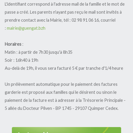
L'identifiant correspond à l'adresse mail de la famille et le mot de
Restaurant scolaire
passe a créé. Les parents n'ayant pas reçu le mail sont invités à
L'école
Inscriptions
prendre contact avec la Mairie, tél : 02 98 91 06 16, courriel
La garderie périscolaire
:
mairie@guengat.bzh
L'ALSH
L'Ulamir
Horaires
:
R.A.M. et Assistantes Maternelles
L'échappée belle
Matin : à partir de 7h30 jusqu'à 8h35
Animation jeunesse
Soir : 16h40 à 19h
Dispositif argent de poche
Au-delà de 19h, il vous sera facturé 5 € par tranche d'1/4 heure
Mission
Un prélèvement automatique pour le paiement des factures
garderie est proposé aux familles qui le désirent ou sinon le
paiement de la facture est à adresser à la Trésorerie Principale -
5 allée du Docteur Pilven - BP 1745 - 29107 Quimper Cedex.